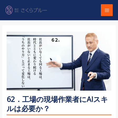
内
容
を
ス
キ
ッ
プ
62．工場の現場作業者にAIスキ
ルは必要か？