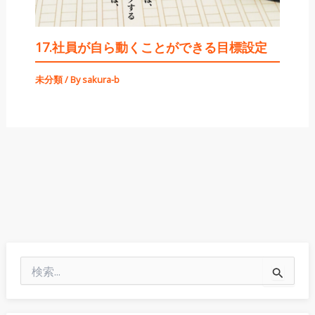
17.社員が自ら動くことができる目標設定
未分類
/ By
sakura-b
検
索
対
象