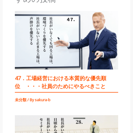
47．工場経営における本質的な優先順
位 ・・・社員のためにやるべきこと
未分類
/ By
sakura-b