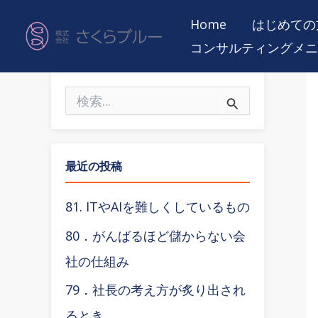
内
Home
はじめての
容
コンサルティングメニ
を
ス
検
キ
索
ッ
対
象
プ
:
最近の投稿
81. ITやAIを難しくしているもの
80．がんばるほど儲からない会
社の仕組み
79．社長の考え方が炙り出され
るとき