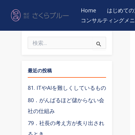
内
Home
はじめての
容
コンサルティングメニ
を
ス
検
キ
索
ッ
対
象
プ
:
最近の投稿
81. ITやAIを難しくしているもの
80．がんばるほど儲からない会
社の仕組み
79．社長の考え方が炙り出され
るとき