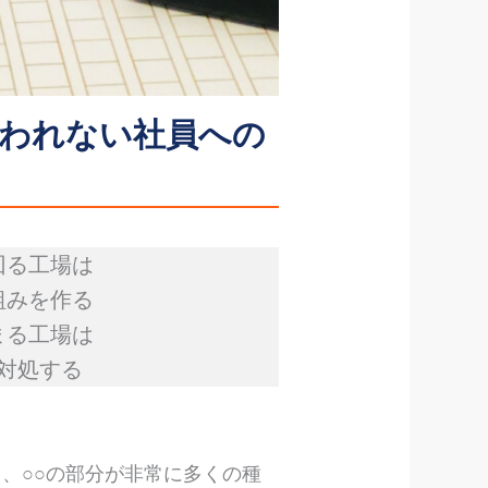
言われない社員への
回る工場は
組みを作る
まる工場は
対処する
、○○の部分が非常に多くの種