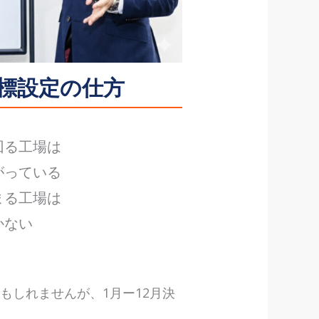
目標設定の仕方
回る工場は
がっている
まる工場は
かない
もしれませんが、1月ー12月決