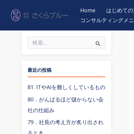
内
Home
はじめての
容
コンサルティングメニ
を
ス
検
キ
索
ッ
対
象
プ
:
最近の投稿
81. ITやAIを難しくしているもの
80．がんばるほど儲からない会
社の仕組み
79．社長の考え方が炙り出され
るとき