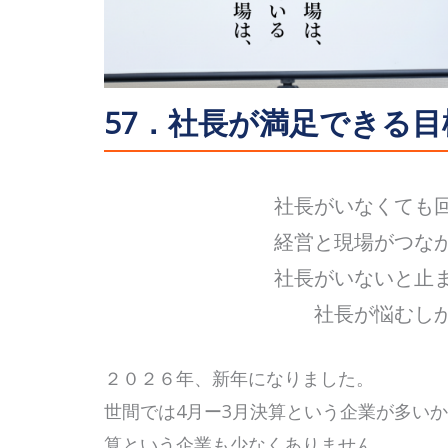
57．社長が満足できる
社長がいなくても
経営と現場がつな
社長がいないと止
社長が悩むし
２０２６年、新年になりました。
世間では4月ー3月決算という企業が多いか
算という企業も少なくありません。