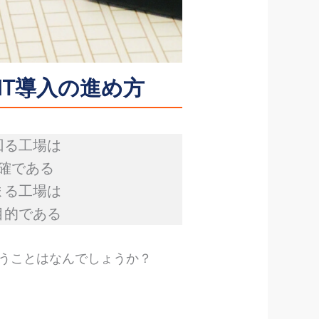
IT導入の進め方
回る工場は
明確である
まる工場は
目的である
行うことはなんでしょうか？