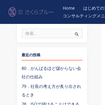
内
Home
はじめての
容
コンサルティングメニ
を
ス
検
キ
索
ッ
対
象
プ
:
最近の投稿
80．がんばるほど儲からない会
社の仕組み
79．社長の考え方が炙り出され
るとき
78．ISOで儲けることはできる