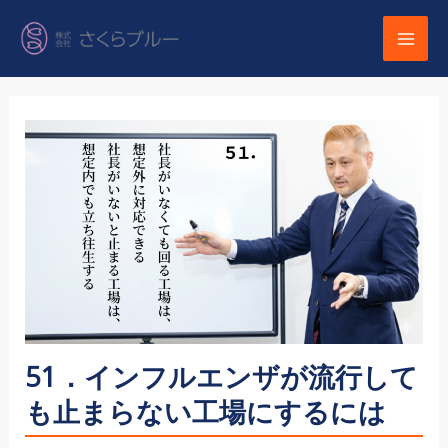
内
容
を
ス
キ
ッ
プ
51．インフルエンザが流行して
も止まらない工場にするには