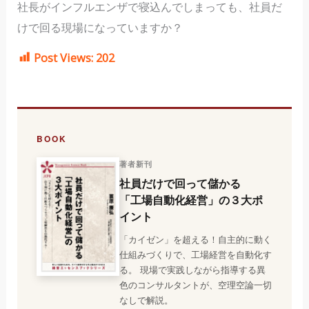
社長がインフルエンザで寝込んでしまっても、社員だ
けで回る現場になっていますか？
Post Views:
202
BOOK
著者新刊
社員だけで回って儲かる
「工場自動化経営」の３大ポ
イント
「カイゼン」を超える！自主的に動く
仕組みづくりで、工場経営を自動化す
る。 現場で実践しながら指導する異
色のコンサルタントが、空理空論一切
なしで解説。