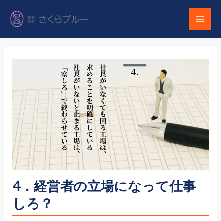
内
容
を
ス
キ
ッ
プ
4．経営者の立場になって仕事
しろ？