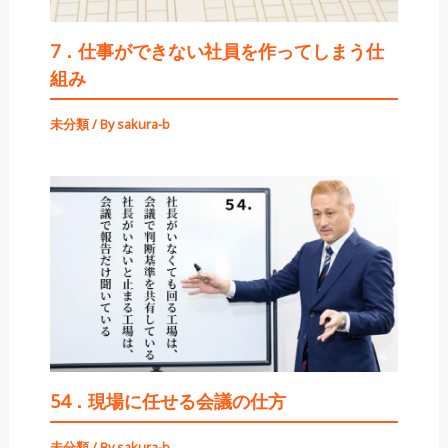
7．仕事ができない社員を作ってしまう仕
組み
未分類
/ By
sakura-b
54．現場に任せる会議の仕方
未分類
/ By
sakura-b