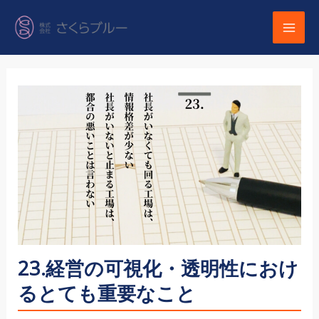
内
容
を
ス
キ
ッ
プ
23.経営の可視化・透明性におけ
るとても重要なこと