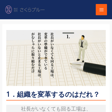
内
容
を
ス
キ
ッ
プ
1．組織を変革するのはだれ？
社長がいなくても回る工場は、