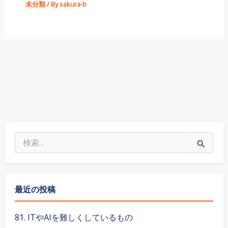
未分類
/ By
sakura-b
検
索
対
象
:
最近の投稿
81. ITやAIを難しくしているもの